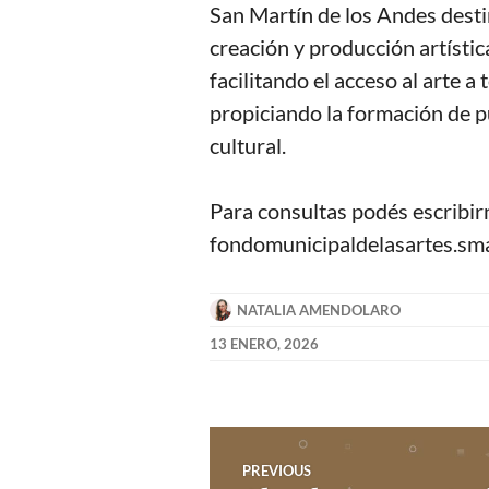
San Martín de los Andes desti
creación y producción artístic
facilitando el acceso al arte 
propiciando la formación de pú
cultural.
Para consultas podés escribir
fondomunicipaldelasartes.s
NATALIA AMENDOLARO
13 ENERO, 2026
Navegación
PREVIOUS