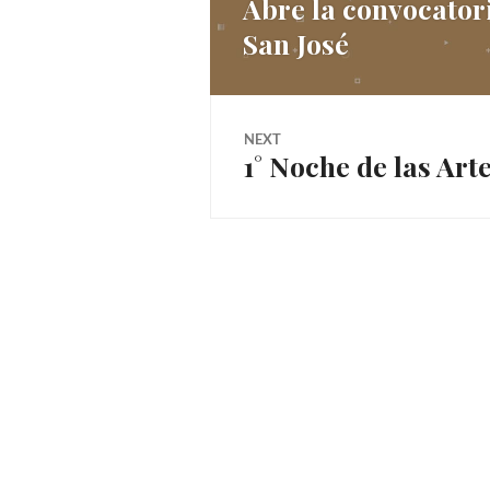
Abre la convocatori
Previous
de
San José
post:
entradas
NEXT
1° Noche de las Ar
Next
post: