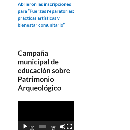
Abrieron las inscripciones
para “Fuerzas reparatorias:
prácticas artísticas y
bienestar comunitario”
Campaña
municipal de
educación sobre
Patrimonio
Arqueológico
R
e
p
r
00:
00:
00
59