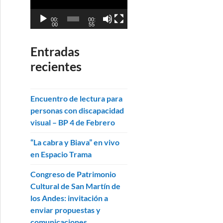
p
e
r
v
00:
00:
00
55
o
i
d
d
Entradas
u
e
c
recientes
o
t
o
Encuentro de lectura para
r
personas con discapacidad
d
visual – BP 4 de Febrero
e
v
“La cabra y Biava” en vivo
i
en Espacio Trama
d
e
Congreso de Patrimonio
o
Cultural de San Martín de
los Andes: invitación a
enviar propuestas y
comunicaciones