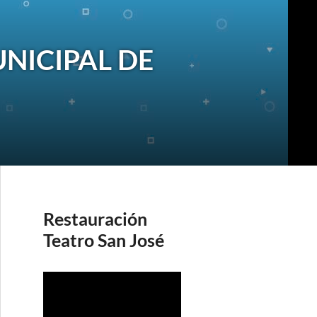
NICIPAL DE
Restauración
Teatro San José
R
e
p