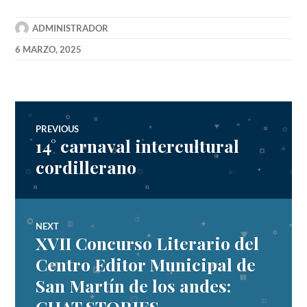
ADMINISTRADOR
6 MARZO, 2025
Navegación
PREVIOUS
14° carnaval intercultural
Previous
de
post:
cordillerano
entradas
NEXT
XVII Concurso Literario del
Next
post:
Centro Editor Municipal de
San Martín de los andes:
CHAT STORIES