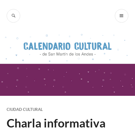
Skip
to
SEARCH
PR
content
ME
CIUDAD CULTURAL
Charla informativa