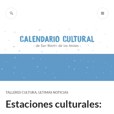
Skip
to
SEARCH
PR
content
ME
TALLERES CULTURA
,
ULTIMAS NOTICIAS
Estaciones culturales: