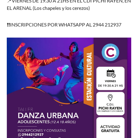
📍VIERNES DE 19.30 A 21HS EN EL CDI PICHI RAYEN, EN
EL ARENAL (Los chapeles y los cerezos)
❗❗INSCRIPCIONES POR WHATSAPP AL 2944 212937