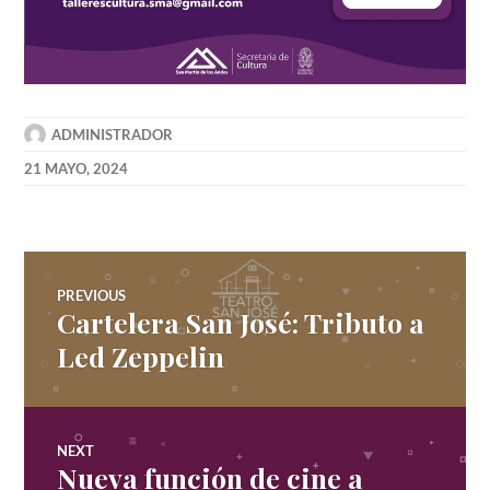
ADMINISTRADOR
21 MAYO, 2024
Navegación
PREVIOUS
Cartelera San José: Tributo a
Previous
de
post:
Led Zeppelin
entradas
NEXT
Nueva función de cine a
Next