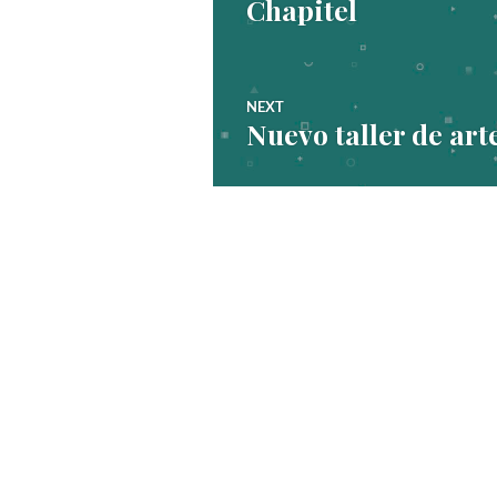
de
Chapitel
post:
entradas
NEXT
Nuevo taller de arte
Next
post: