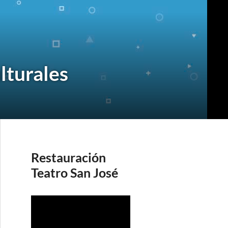
lturales
Restauración
Teatro San José
R
e
p