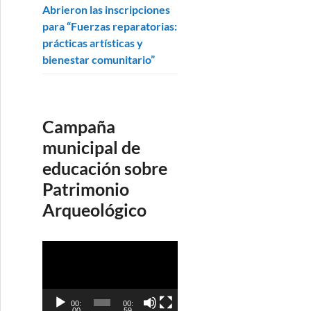
Abrieron las inscripciones
para “Fuerzas reparatorias:
prácticas artísticas y
bienestar comunitario”
Campaña
municipal de
educación sobre
Patrimonio
Arqueológico
R
e
p
r
00:
00:
00
59