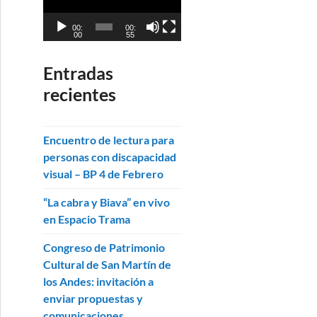
p
e
r
v
00:
00:
00
55
o
i
d
d
Entradas
u
e
c
recientes
o
t
o
Encuentro de lectura para
r
personas con discapacidad
d
visual – BP 4 de Febrero
e
v
“La cabra y Biava” en vivo
i
en Espacio Trama
d
e
Congreso de Patrimonio
o
Cultural de San Martín de
los Andes: invitación a
enviar propuestas y
comunicaciones