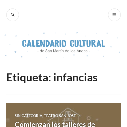
Skip
to
SEARCH
PR
content
ME
Etiqueta:
infancias
SIN CATEGORÍA
,
TEATRO SAN JOSÉ
Comienzan los talleres de